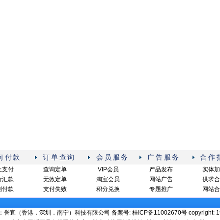
何付款
订单查询
会员服务
广告服务
合作
上支付
查询定单
VIP会员
产品发布
实体加
行汇款
无效定单
淘宝会员
网站广告
供求合
到付款
支付失败
积分兑换
专题推广
网站合
宜（香港．深圳．南宁）科技有限公司 备案号: 桂ICP备11002670号 copyright: 19