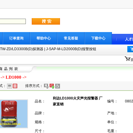
订单查询
帮助中心
常见答疑
下载中心
人才
JTW-ZD/LD3300B(D)探测器
|
J-SAP-M-LD2000B(D)报警按钮
->
LD1000
->
式：
排序方式：
利达LD1000火灾声光报警器 厂
品名：
编号：
080
家直销
品牌：
产地：
规格：
单位：
尺寸：
毛重：