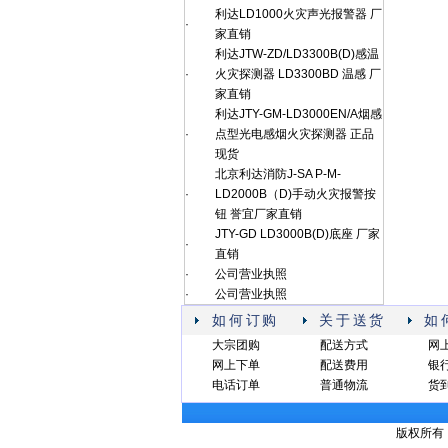
利达LD1000火灾声光报警器 厂
·
家直销
利达JTW-ZD/LD3300B(D)感温
·
火灾探测器 LD3300BD 温感 厂
家直销
利达JTY-GM-LD3000EN/A烟感
·
点型光电感烟火灾探测器 正品
现货
北京利达消防J-SA P-M-
·
LD2000B（D)手动火灾报警按
钮 誉宜厂家直销
JTY-GD LD3000B(D)底座 厂家
·
直销
·
公司营业执照
·
公司营业执照
如何订购
关于送货
如
大宗团购
配送方式
网
网上下单
配送费用
银
电话订单
普通物流
货
版权所有：誉