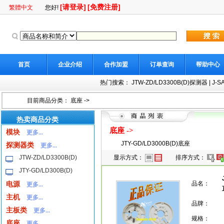
[请登录]
[免费注册]
繁體中文
您好!
首页
企业介绍
合作加盟
订单查询
帮助中心
热门搜索：
JTW-ZD/LD3300B(D)探测器
|
J-S
目前商品分类：
底座
->
热卖商品分类
底座
->
模块
更多...
JTY-GD/LD3000B(D)底座
探测器类
更多...
JTW-ZD/LD3300B(D)
显示方式：
排序方式：
JTY-GD/LD300B(D)
电源
品名：
更多...
主机
更多...
品牌：
主板类
更多...
规格：
底座
更多...