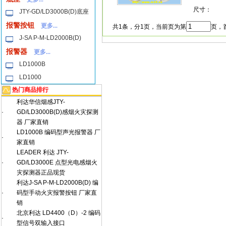
尺寸：
JTY-GD/LD3000B(D)底座
报警按钮
更多...
共1条，分1页，当前页为第
页，首
J-SA P-M-LD2000B(D)
报警器
更多...
LD1000B
LD1000
热门商品排行
利达华信烟感JTY-
·
GD/LD3000B(D)感烟火灾探测
器 厂家直销
LD1000B 编码型声光报警器 厂
·
家直销
LEADER 利达 JTY-
·
GD/LD3000E 点型光电感烟火
灾探测器正品现货
利达J-SA P-M-LD2000B(D) 编
·
码型手动火灾报警按钮 厂家直
销
北京利达 LD4400（D）-2 编码
·
型信号双输入接口