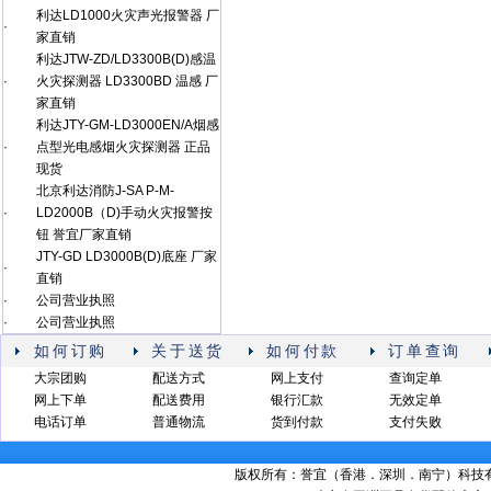
利达LD1000火灾声光报警器 厂
·
家直销
利达JTW-ZD/LD3300B(D)感温
·
火灾探测器 LD3300BD 温感 厂
家直销
利达JTY-GM-LD3000EN/A烟感
·
点型光电感烟火灾探测器 正品
现货
北京利达消防J-SA P-M-
·
LD2000B（D)手动火灾报警按
钮 誉宜厂家直销
JTY-GD LD3000B(D)底座 厂家
·
直销
·
公司营业执照
·
公司营业执照
如何订购
关于送货
如何付款
订单查询
大宗团购
配送方式
网上支付
查询定单
网上下单
配送费用
银行汇款
无效定单
电话订单
普通物流
货到付款
支付失败
版权所有：誉宜（香港．深圳．南宁）科技有限公司 备案号